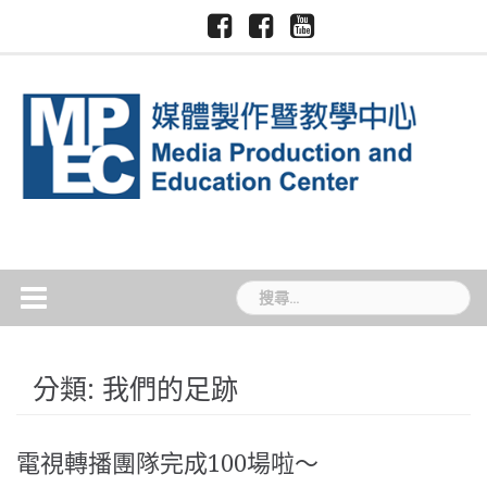
Skip
Facebook-
Facebook-
Youtube-
慈
國
to
慈
慈
慈
濟
際
大
大
大
content
大
暨
媒
新
媒
學
跨
體
聞
體
領
中
TCU
中
域
心
News
心
學
院
搜
尋
關
鍵
分類:
我們的足跡
字:
電視轉播團隊完成100場啦～