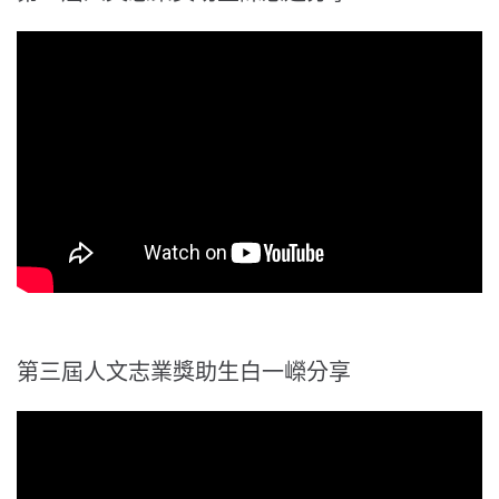
第三屆人文志業獎助生白一嶸分享