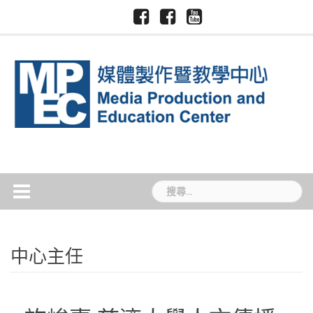
Skip
Facebook-
Facebook-
Youtube-
慈
國
to
慈
慈
慈
濟
際
大
大
大
content
大
暨
媒
新
媒
學
跨
體
聞
體
領
中
TCU
中
域
心
News
心
學
院
搜
尋
關
鍵
字:
中心主任