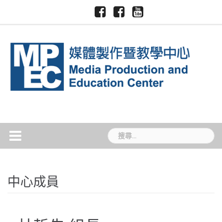
Skip
Facebook-
Facebook-
Youtube-
慈
國
to
慈
慈
慈
濟
際
大
大
大
content
大
暨
媒
新
媒
學
跨
體
聞
體
領
中
TCU
中
域
心
News
心
學
院
搜
尋
關
鍵
字:
中心成員