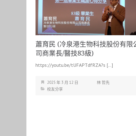
蕭育民 (冷泉港生物科技股份有限
司商業長/醫技83級)
https://youtu.be/tUFAPTdfRZA?s […]
2025 年 3 月 12 日
林 哲先
校友分享
文