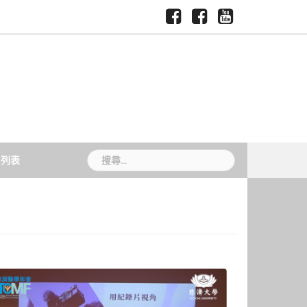
Facebook-
Facebook-
Youtube-
慈
國
慈
慈
慈
濟
際
大
大
大
大
暨
媒
新
媒
學
跨
體
聞
體
領
中
TCU
中
域
心
News
心
學
院
搜
片列表
尋
關
鍵
字: