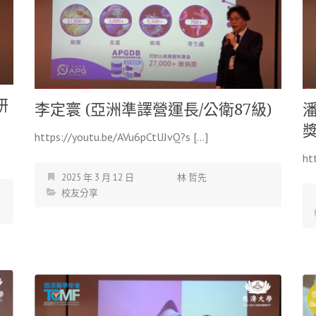
研
李定寰 (亞洲準譯營運長/公衛87級)
潘
獎
https://youtu.be/AVu6pCtUJvQ?s […]
ht
2025 年 3 月 12 日
林 哲先
校友分享