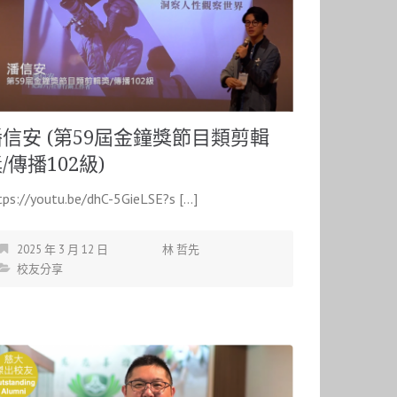
信安 (第59屆金鐘獎節目類剪輯
/傳播102級)
tps://youtu.be/dhC-5GieLSE?s […]
2025 年 3 月 12 日
林 哲先
校友分享