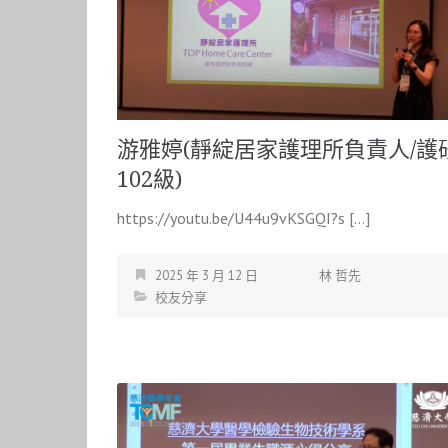
游雅婷(靜綻居家護理所負責人/護
102級)
https://youtu.be/U44u9vKSGQI?s […]
2025 年 3 月 12 日
林 哲先
校友分享