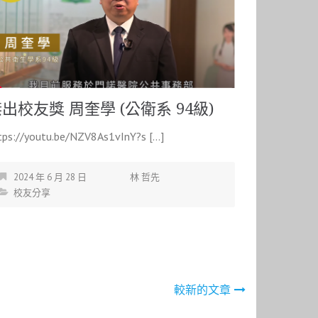
出校友獎 周奎學 (公衛系 94級)
tps://youtu.be/NZV8As1vInY?s […]
2024 年 6 月 28 日
林 哲先
校友分享
較新的文章