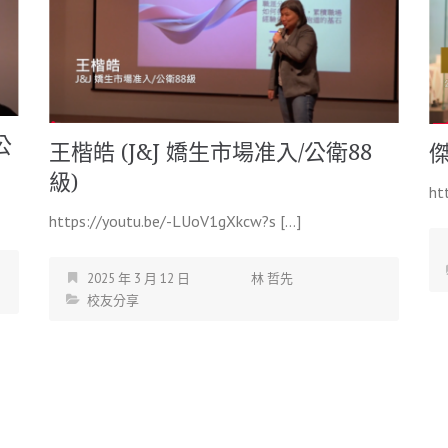
公
王楷皓 (J&J 嬌生市場准入/公衛88
傑
級)
ht
https://youtu.be/-LUoV1gXkcw?s […]
2025 年 3 月 12 日
林 哲先
校友分享