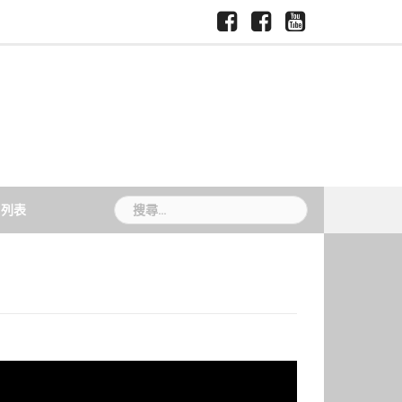
Facebook-
Facebook-
Youtube-
慈
國
慈
慈
慈
濟
際
大
大
大
大
暨
媒
新
媒
學
跨
體
聞
體
領
中
TCU
中
域
心
News
心
學
院
搜
片列表
尋
關
鍵
字: