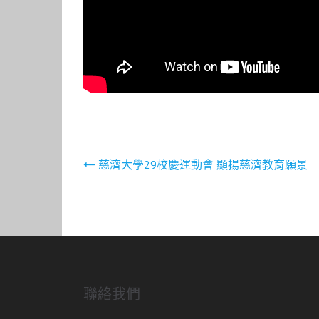
文
慈濟大學29校慶運動會 顯揚慈濟教育願景
章
導
覽
聯絡我們