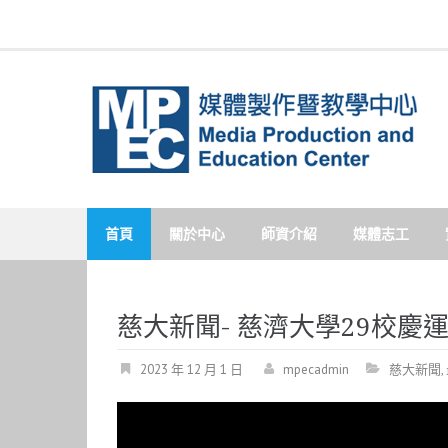
Skip
to
content
首頁
關於中心
師資介紹
媒體志工
慈大新聞- 慈濟大學29校慶
2023 年 12 月 1 日
mpecadmin
慈大新聞
,