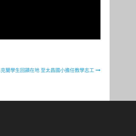
烏克蘭學生回饋在地 至太昌國小擔任教學志工