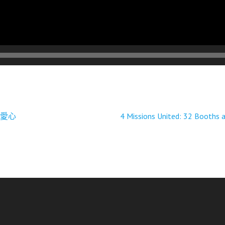
募愛心
4 Missions United: 32 Booths a