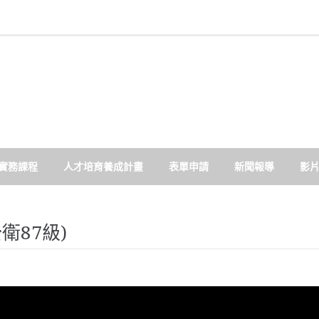
實務課程
人才培育養成計畫
表單申請
新聞報導
影
衛87級)