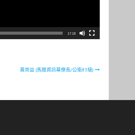
17:18
黃崇益 (馬雅資訊幕僚長/公衛83級)