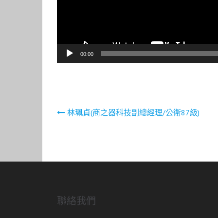
00:00
文
林珮貞(商之器科技副總經理/公衛87級)
章
導
覽
聯絡我們