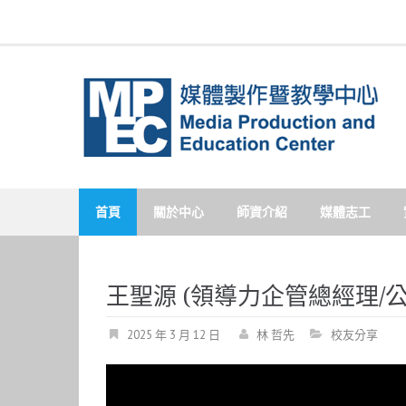
Skip
to
content
首頁
關於中心
師資介紹
媒體志工
王聖源 (領導力企管總經理/公
2025 年 3 月 12 日
林 哲先
校友分享
視
訊