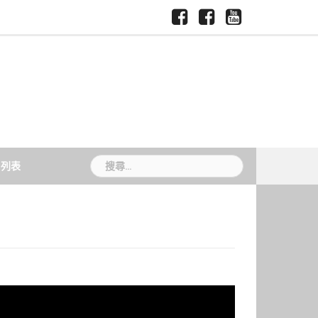
Facebook-
Facebook-
Youtube-
慈
國
慈
慈
慈
濟
際
大
大
大
大
暨
媒
新
媒
學
跨
體
聞
體
領
中
TCU
中
域
心
News
心
學
院
搜
片列表
尋
關
鍵
字: