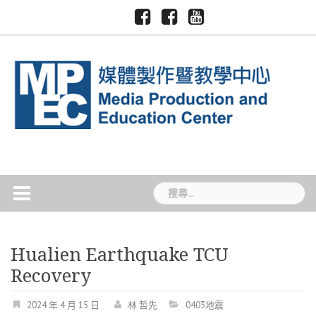
Skip
Facebook-
Facebook-
Youtube-
慈
國
to
慈
慈
慈
濟
際
大
大
大
content
大
暨
媒
新
媒
學
跨
體
聞
體
領
中
TCU
中
域
心
News
心
學
院
搜
尋
關
鍵
Hualien Earthquake TCU
字:
Recovery
2024 年 4 月 15 日
林 哲先
0403地震