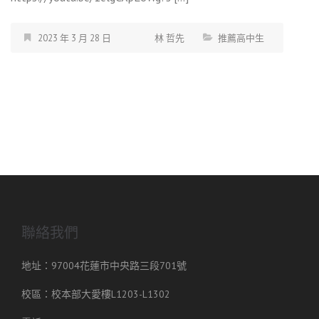
2023 年 3 月 28 日
林 哲先
推薦高中生
聯絡我們
地址：97004花蓮市中央路三段701號
校區：校本部大愛樓L1203-L1302