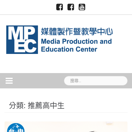
Skip
Facebook-
Facebook-
Youtube-
慈
國
to
慈
慈
慈
濟
際
大
大
大
content
大
暨
媒
新
媒
學
跨
體
聞
體
領
中
TCU
中
域
心
News
心
學
院
搜
尋
關
鍵
分類:
推薦高中生
字: