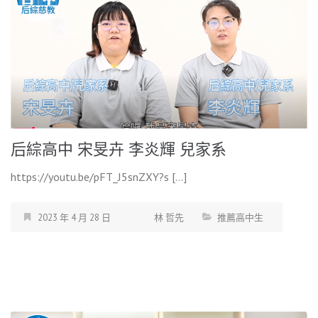
后綜高中 宋旻卉 李炎輝 兒家系
https://youtu.be/pFT_J5snZXY?s […]
2023 年 4 月 28 日
林 哲先
推薦高中生