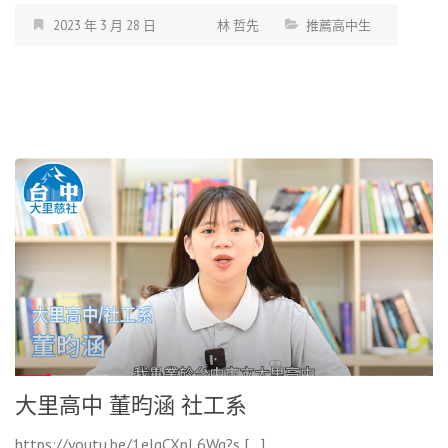
2023 年 3 月 28 日
林 哲先
推薦高中生
大里高中 董昀涵 社工系
https://youtu.be/1elgCXpL6Wg?s […]