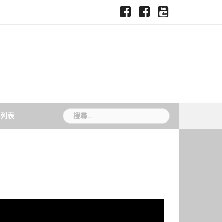
Facebook-
Facebook-
Youtube-
慈
國
慈
慈
慈
濟
際
大
大
大
大
暨
媒
新
媒
學
跨
體
聞
體
領
中
TCU
中
域
心
News
心
學
院
搜
片列表
尋
關
鍵
字: