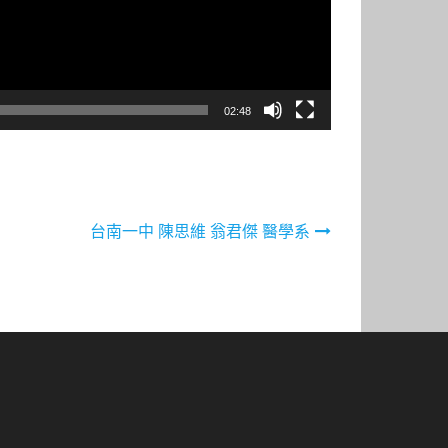
02:48
台南一中 陳思維 翁君傑 醫學系