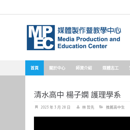
Skip
to
content
首頁
關於中心
師資介紹
媒體志工
清水高中 楊子嫻 護理學系
2023 年 3 月 28 日
林 哲先
推薦高中生
視
訊