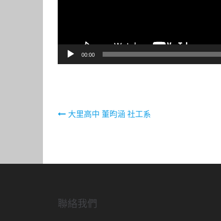
00:00
文
大里高中 董昀涵 社工系
章
導
覽
聯絡我們