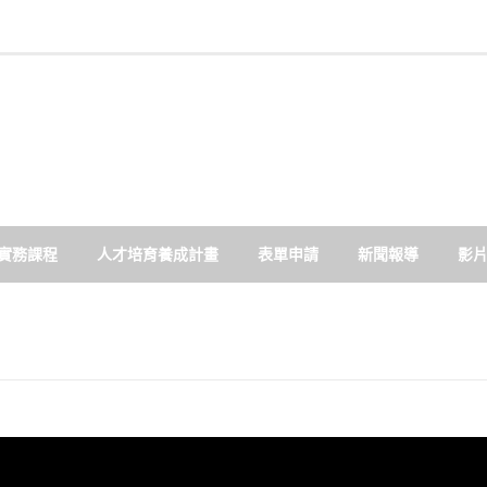
實務課程
人才培育養成計畫
表單申請
新聞報導
影